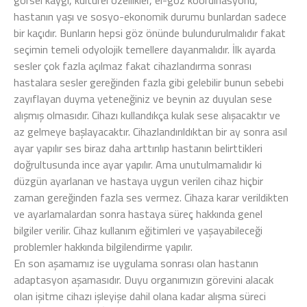
görsel kaygı, kültürel özellikler, el-göz koordinasyonu,
hastanın yaşı ve sosyo-ekonomik durumu bunlardan sadece
bir kaçıdır. Bunların hepsi göz önünde bulundurulmalıdır fakat
seçimin temeli odyolojik temellere dayanmalıdır. İlk ayarda
sesler çok fazla açılmaz fakat cihazlandırma sonrası
hastalara sesler gereğinden fazla gibi gelebilir bunun sebebi
zayıflayan duyma yeteneğiniz ve beynin az duyulan sese
alışmış olmasıdır. Cihazı kullandıkça kulak sese alışacaktır ve
az gelmeye başlayacaktır. Cihazlandırıldıktan bir ay sonra asıl
ayar yapılır ses biraz daha arttırılıp hastanın belirttikleri
doğrultusunda ince ayar yapılır. Ama unutulmamalıdır ki
düzgün ayarlanan ve hastaya uygun verilen cihaz hiçbir
zaman gereğinden fazla ses vermez. Cihaza karar verildikten
ve ayarlamalardan sonra hastaya süreç hakkında genel
bilgiler verilir. Cihaz kullanım eğitimleri ve yaşayabileceği
problemler hakkında bilgilendirme yapılır.
En son aşamamız ise uygulama sonrası olan hastanın
adaptasyon aşamasıdır. Duyu organımızın görevini alacak
olan işitme cihazı işleyişe dahil olana kadar alışma süreci