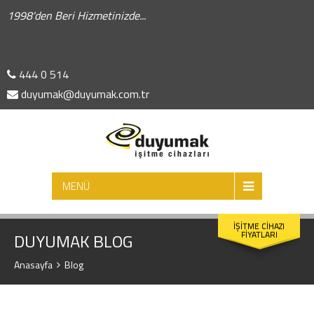
1998'den Beri Hizmetinizde...
444 0 514
duyumak@duyumak.com.tr
ARA
MENÜ
İŞİTME CİHAZI
FİYATLARI
DUYUMAK BLOG
Anasayfa
Blog