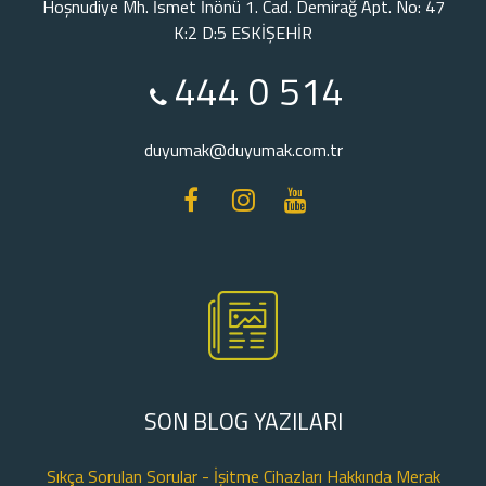
Hoşnudiye Mh. İsmet İnönü 1. Cad. Demirağ Apt. No: 47
K:2 D:5 ESKİŞEHİR
444 0 514
duyumak@duyumak.com.tr
SON BLOG YAZILARI
Sıkça Sorulan Sorular - İşitme Cihazları Hakkında Merak