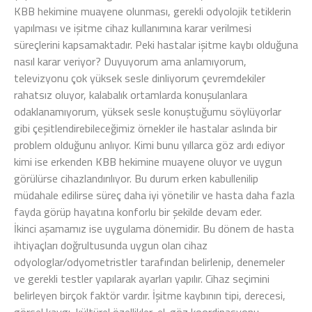
KBB hekimine muayene olunması, gerekli odyolojik tetiklerin
yapılması ve işitme cihaz kullanımına karar verilmesi
süreçlerini kapsamaktadır. Peki hastalar işitme kaybı olduğuna
nasıl karar veriyor? Duyuyorum ama anlamıyorum,
televizyonu çok yüksek sesle dinliyorum çevremdekiler
rahatsız oluyor, kalabalık ortamlarda konuşulanlara
odaklanamıyorum, yüksek sesle konuştuğumu söylüyorlar
gibi çeşitlendirebileceğimiz örnekler ile hastalar aslında bir
problem olduğunu anlıyor. Kimi bunu yıllarca göz ardı ediyor
kimi ise erkenden KBB hekimine muayene oluyor ve uygun
görülürse cihazlandırılıyor. Bu durum erken kabullenilip
müdahale edilirse süreç daha iyi yönetilir ve hasta daha fazla
fayda görüp hayatına konforlu bir şekilde devam eder.
İkinci aşamamız ise uygulama dönemidir. Bu dönem de hasta
ihtiyaçları doğrultusunda uygun olan cihaz
odyologlar/odyometristler tarafından belirlenip, denemeler
ve gerekli testler yapılarak ayarları yapılır. Cihaz seçimini
belirleyen birçok faktör vardır. İşitme kaybının tipi, derecesi,