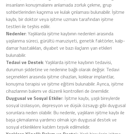
insanların konuşmalarını anlamada zorluk çekme, grup
sohbetlerinden kaçınma ve kulak çınlaması bulunabilir. İşitme
kaybı, bir doktor veya işitme uzmanı tarafından işitme
testleri ile teşhis edilir.
Nedenler
: Yaşlılarda işitme kaybının nedenleri arasında
yaşlanma süreci, gürültü maruziyeti, genetik faktörler, kalp-
damar hastalıkları, diyabet ve bazı ilaçların yan etkileri
bulunabilir.
Tedavi ve Destek
: Yaşlılarda işitme kaybının tedavisi,
durumun şiddetine ve nedenine bağlı olarak değişir. Tedavi
seçenekleri arasında işitme cihazları, koklear implantlar,
konuşma terapisi ve işitme eğitimi bulunabilir. Ayrıca, işitme
cihazlarının bakımı ve düzenli kontrolleri de önemlidir.
Duygusal ve Sosyal Etkile
r: İşitme kaybı, yaşlı bireylerde
sosyal izolasyon, depresyon ve düşük özsaygı gibi duygusal
sorunlara neden olabilir. Bu nedenle, yaşlıların işitme kaybı ile
başa çıkmalarına yardımcı olmak için duygusal destek ve
sosyal etkinliklere katılım teşvik edilmelidir.