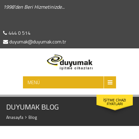
1998'den Beri Hizmetinizde...
444 0 514
duyumak@duyumak.com.tr
ARA
MENÜ
İŞİTME CİHAZI
FİYATLARI
DUYUMAK BLOG
Anasayfa
Blog