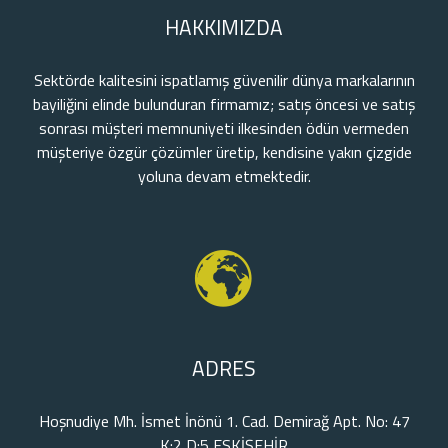
HAKKIMIZDA
Sektörde kalitesini ispatlamış güvenilir dünya markalarının
bayiliğini elinde bulunduran firmamız; satış öncesi ve satış
sonrası müşteri memnuniyeti ilkesinden ödün vermeden
müşteriye özgür çözümler üretip, kendisine yakın çizgide
yoluna devam etmektedir.
ADRES
Hoşnudiye Mh. İsmet İnönü 1. Cad. Demirağ Apt. No: 47
K:2 D:5 ESKİŞEHİR