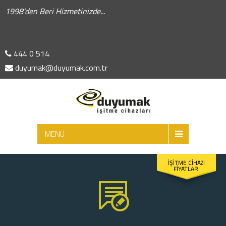
1998'den Beri Hizmetinizde...
444 0 514
duyumak@duyumak.com.tr
ARA
MENÜ
İŞİTME CİHAZI
FİYATLARI