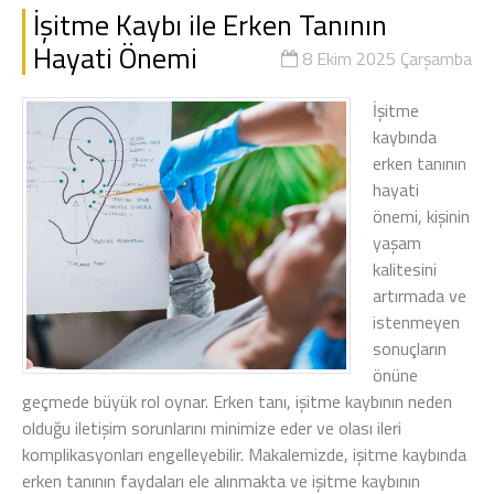
İşitme Kaybı ile Erken Tanının
Hayati Önemi
8 Ekim 2025 Çarşamba
İşitme
kaybında
erken tanının
hayati
önemi, kişinin
yaşam
kalitesini
artırmada ve
istenmeyen
sonuçların
önüne
geçmede büyük rol oynar. Erken tanı, işitme kaybının neden
olduğu iletişim sorunlarını minimize eder ve olası ileri
komplikasyonları engelleyebilir. Makalemizde, işitme kaybında
erken tanının faydaları ele alınmakta ve işitme kaybının