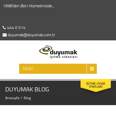
1998'den Beri Hizmetinizde...
444 0 514
duyumak@duyumak.com.tr
ARA
MENÜ
İŞİTME CİHAZI
FİYATLARI
DUYUMAK BLOG
Anasayfa
Blog