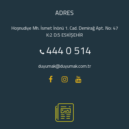
ADRES
Hoşnudiye Mh. İsmet İnönü 1. Cad. Demirağ Apt. No: 47
K:2 D:5 ESKİŞEHİR
444 0 514
duyumak@duyumak.com.tr