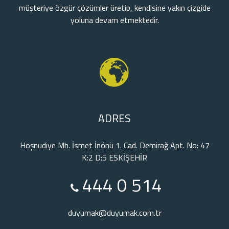
müşteriye özgür çözümler üretip, kendisine yakın çizgide
yoluna devam etmektedir.
ADRES
Hoşnudiye Mh. İsmet İnönü 1. Cad. Demirağ Apt. No: 47
K:2 D:5 ESKİŞEHİR
444 0 514
duyumak@duyumak.com.tr