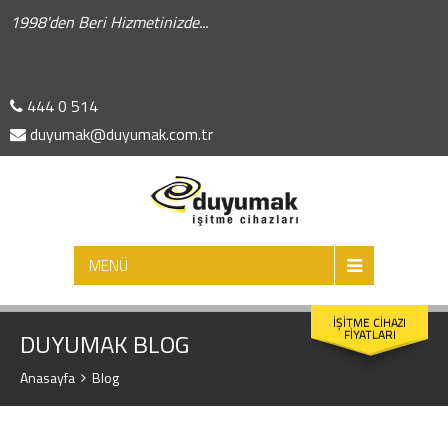
1998'den Beri Hizmetinizde...
444 0 514
duyumak@duyumak.com.tr
ARA
MENÜ
İŞİTME CİHAZI
FİYATLARI
DUYUMAK BLOG
Anasayfa
Blog