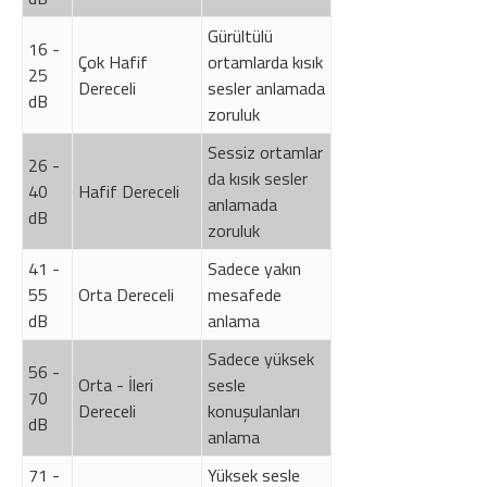
Gürültülü
16 -
Çok Hafif
ortamlarda kısık
25
Dereceli
sesler anlamada
dB
zoruluk
Sessiz ortamlar
26 -
da kısık sesler
40
Hafif Dereceli
anlamada
dB
zoruluk
41 -
Sadece yakın
55
Orta Dereceli
mesafede
dB
anlama
Sadece yüksek
56 -
Orta - İleri
sesle
70
Dereceli
konuşulanları
dB
anlama
71 -
Yüksek sesle