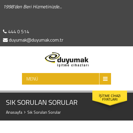
1998'den Beri Hizmetinizde...
444 0 514
duyumak@duyumak.com.tr
ARA
MENÜ
İŞİTME CİHAZI
FİYATLARI
SIK SORULAN SORULAR
Anasayfa
Sık Sorulan Sorular