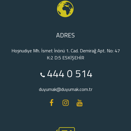
ADRES
Hoşnudiye Mh. İsmet İnönü 1. Cad. Demirağ Apt. No: 47
K:2 D:5 ESKİŞEHİR
444 0 514
duyumak@duyumak.com.tr