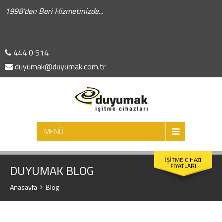
1998'den Beri Hizmetinizde...
444 0 514
duyumak@duyumak.com.tr
ARA
MENÜ
İŞİTME CİHAZI
FİYATLARI
DUYUMAK BLOG
Anasayfa
Blog