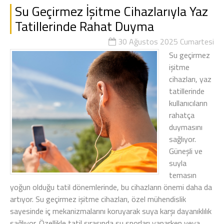
Su Geçirmez İşitme Cihazlarıyla Yaz
Tatillerinde Rahat Duyma
30 Ağustos 2025 Cumartesi
Su geçirmez
işitme
cihazları, yaz
tatillerinde
kullanıcıların
rahatça
duymasını
sağlıyor.
Güneşli ve
suyla
temasın
yoğun olduğu tatil dönemlerinde, bu cihazların önemi daha da
artıyor. Su geçirmez işitme cihazları, özel mühendislik
sayesinde iç mekanizmalarını koruyarak suya karşı dayanıklılık
sağlıyor. Özellikle tatil sırasında su sporları yaparken veya