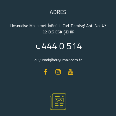
ADRES
Hoşnudiye Mh. İsmet İnönü 1. Cad. Demirağ Apt. No: 47
K:2 D:5 ESKİŞEHİR
444 0 514
duyumak@duyumak.com.tr