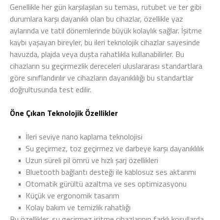
Genellikle her gün karşılaşılan su teması, rutubet ve ter gibi
durumlara karşı dayanıklı olan bu cihazlar, özellikle yaz
aylarında ve tatil dönemlerinde büyük kolaylık sağlar. İşitme
kaybı yaşayan bireyler, bu ileri teknolojik cihazlar sayesinde
havuzda, plajda veya duşta rahatlıkla kullanabilirler. Bu
cihazların su geçirmezlik dereceleri uluslararası standartlara
göre sınıflandırılır ve cihazların dayanıklılığı bu standartlar
doğrultusunda test edilir.
Öne Çıkan Teknolojik Özellikler
•
İleri seviye nano kaplama teknolojisi
•
Su geçirmez, toz geçirmez ve darbeye karşı dayanıklılık
•
Uzun süreli pil ömrü ve hızlı şarj özellikleri
•
Bluetooth bağlantı desteği ile kablosuz ses aktarımı
•
Otomatik gürültü azaltma ve ses optimizasyonu
•
Küçük ve ergonomik tasarım
•
Kolay bakım ve temizlik rahatlığı
Bu özellikler, su geçirmez işitme cihazlarının farklı koşullarda