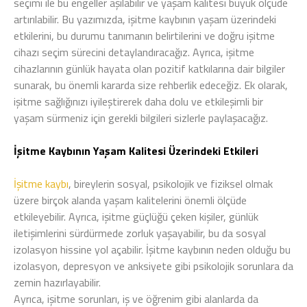
seçimi ile bu engeller aşılabilir ve yaşam kalitesi büyük ölçüde
artırılabilir. Bu yazımızda, işitme kaybının yaşam üzerindeki
etkilerini, bu durumu tanımanın belirtilerini ve doğru işitme
cihazı seçim sürecini detaylandıracağız. Ayrıca, işitme
cihazlarının günlük hayata olan pozitif katkılarına dair bilgiler
sunarak, bu önemli kararda size rehberlik edeceğiz. Ek olarak,
işitme sağlığınızı iyileştirerek daha dolu ve etkileşimli bir
yaşam sürmeniz için gerekli bilgileri sizlerle paylaşacağız.
İşitme Kaybının Yaşam Kalitesi Üzerindeki Etkileri
İşitme kaybı
, bireylerin sosyal, psikolojik ve fiziksel olmak
üzere birçok alanda yaşam kalitelerini önemli ölçüde
etkileyebilir. Ayrıca, işitme güçlüğü çeken kişiler, günlük
iletişimlerini sürdürmede zorluk yaşayabilir, bu da sosyal
izolasyon hissine yol açabilir. İşitme kaybının neden olduğu bu
izolasyon, depresyon ve anksiyete gibi psikolojik sorunlara da
zemin hazırlayabilir.
Ayrıca, işitme sorunları, iş ve öğrenim gibi alanlarda da