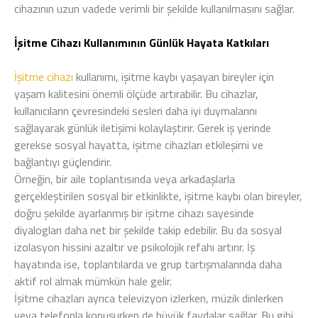
cihazının uzun vadede verimli bir şekilde kullanılmasını sağlar.
İşitme Cihazı Kullanımının Günlük Hayata Katkıları
İşitme cihazı
kullanımı, işitme kaybı yaşayan bireyler için
yaşam kalitesini önemli ölçüde artırabilir. Bu cihazlar,
kullanıcıların çevresindeki sesleri daha iyi duymalarını
sağlayarak günlük iletişimi kolaylaştırır. Gerek iş yerinde
gerekse sosyal hayatta, işitme cihazları etkileşimi ve
bağlantıyı güçlendirir.
Örneğin, bir aile toplantısında veya arkadaşlarla
gerçekleştirilen sosyal bir etkinlikte, işitme kaybı olan bireyler,
doğru şekilde ayarlanmış bir işitme cihazı sayesinde
diyalogları daha net bir şekilde takip edebilir. Bu da sosyal
izolasyon hissini azaltır ve psikolojik refahı artırır. İş
hayatında ise, toplantılarda ve grup tartışmalarında daha
aktif rol almak mümkün hale gelir.
İşitme cihazları ayrıca televizyon izlerken, müzik dinlerken
veya telefonla konuşurken de büyük faydalar sağlar. Bu gibi