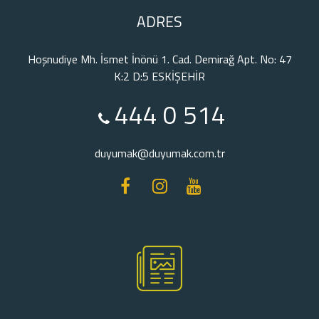
ADRES
Hoşnudiye Mh. İsmet İnönü 1. Cad. Demirağ Apt. No: 47
K:2 D:5 ESKİŞEHİR
444 0 514
duyumak@duyumak.com.tr