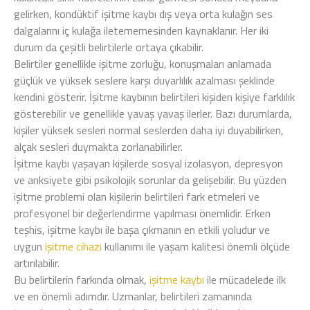
gelirken, kondüktif işitme kaybı dış veya orta kulağın ses
dalgalarını iç kulağa iletememesinden kaynaklanır. Her iki
durum da çeşitli belirtilerle ortaya çıkabilir.
Belirtiler genellikle işitme zorluğu, konuşmaları anlamada
güçlük ve yüksek seslere karşı duyarlılık azalması şeklinde
kendini gösterir. İşitme kaybının belirtileri kişiden kişiye farklılık
gösterebilir ve genellikle yavaş yavaş ilerler. Bazı durumlarda,
kişiler yüksek sesleri normal seslerden daha iyi duyabilirken,
alçak sesleri duymakta zorlanabilirler.
İşitme kaybı yaşayan kişilerde sosyal izolasyon, depresyon
ve anksiyete gibi psikolojik sorunlar da gelişebilir. Bu yüzden
işitme problemi olan kişilerin belirtileri fark etmeleri ve
profesyonel bir değerlendirme yapılması önemlidir. Erken
teşhis, işitme kaybı ile başa çıkmanın en etkili yoludur ve
uygun
işitme cihazı
kullanımı ile yaşam kalitesi önemli ölçüde
artırılabilir.
Bu belirtilerin farkında olmak,
işitme kaybı
ile mücadelede ilk
ve en önemli adımdır. Uzmanlar, belirtileri zamanında