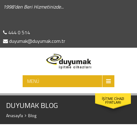
1998'den Beri Hizmetinizde...
444 0 514
duyumak@duyumak.com.tr
ARA
MENÜ
İŞİTME CİHAZI
FİYATLARI
DUYUMAK BLOG
Anasayfa
Blog