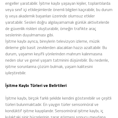
engeller yaratabilir. İşitme kaybı yaşayan kişiler, toplantılarda
veya sınıf içi etkileşimlerde önemli bilgileri kaçırabilir, bu durum
iş veya akademik başarıları üzerinde olumsuz etkiler
yaratabilir. Sesleri doğru algılayamamak günlük aktivitelerde
de güvenlik riskleri oluşturabilir, örneğin trafikte araç
seslerinin duyulmaması gibi.
İşitme kaybı ayrıca, bireylerin televizyon izleme, müzik
dinleme gibi basit zevklerden alacakları hazzı azaltabilir. Bu
durum, yaşamın keyifli yönlerinden mahrum kalınmasına
neden olur ve genel yaşam tatminini düşürebilir. Bu nedenle,
işitme sorunlarına çözüm bulmak, yaşam kalitesini
iyileştirebilir.
İşitme Kaybı Türleri ve Belirtileri
İşitme kaybı, birçok farklı şekilde kendini gösterebilir ve çeşitli
türleri bulunmaktadır. En yaygın türler sensorinöral ve
kondüktif işitme kayıplarıdır. Sensorinöral işitme kaybı, iç
kulaktaki sinir hücrelerinin zarar görmesi sonucu meydana