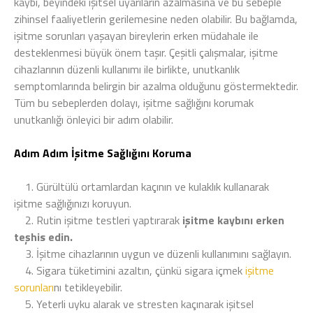
kaybı, beyindeki işitsel uyarıların azalmasına ve bu sebeple
zihinsel faaliyetlerin gerilemesine neden olabilir. Bu bağlamda,
işitme sorunları yaşayan bireylerin erken müdahale ile
desteklenmesi büyük önem taşır. Çeşitli çalışmalar, işitme
cihazlarının düzenli kullanımı ile birlikte, unutkanlık
semptomlarında belirgin bir azalma olduğunu göstermektedir.
Tüm bu sebeplerden dolayı, işitme sağlığını korumak
unutkanlığı önleyici bir adım olabilir.
Adım Adım İşitme Sağlığını Koruma
1.
Gürültülü ortamlardan kaçının ve kulaklık kullanarak
işitme sağlığınızı koruyun.
2.
Rutin işitme testleri yaptırarak
işitme kaybını erken
teşhis edin.
3.
İşitme cihazlarının uygun ve düzenli kullanımını sağlayın.
4.
Sigara tüketimini azaltın, çünkü sigara içmek
işitme
sorunları
nı tetikleyebilir.
5.
Yeterli uyku alarak ve stresten kaçınarak işitsel