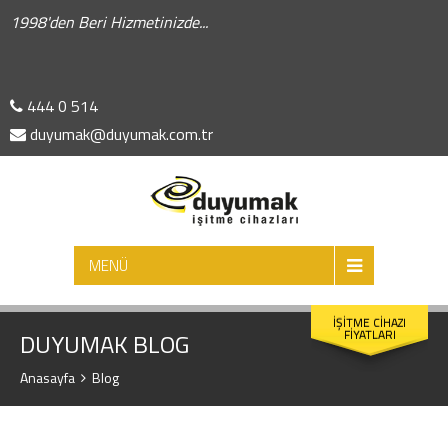
1998'den Beri Hizmetinizde...
444 0 514
duyumak@duyumak.com.tr
ARA
MENÜ
İŞİTME CİHAZI
FİYATLARI
DUYUMAK BLOG
Anasayfa
Blog