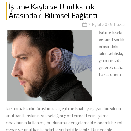
İşitme Kaybı ve Unutkanlık
Arasındaki Bilimsel Bağlantı
7 Eylül 2025 Pazar
İşitme kaybı
ve unutkanlık
arasındaki
bilimsel ilişki,
günümüzde
giderek daha
fazla önem
kazanmaktadır. Araştırmalar, işitme kaybı yaşayan bireylerin
unutkanlık riskinin yükseldiğini göstermektedir. İşitme
cihazlarının kullanımı, bu durumu dengelemekte önemli bir rol
oynar ve unutkanlık belirtilerini hafifletebilir. Bu nedenle,