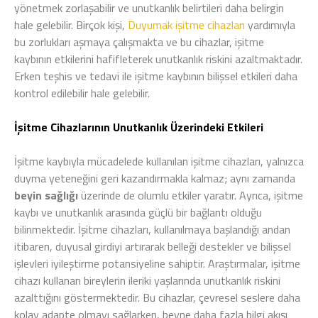
yönetmek zorlaşabilir ve unutkanlık belirtileri daha belirgin
hale gelebilir. Birçok kişi,
Duyumak işitme cihazları
yardımıyla
bu zorlukları aşmaya çalışmakta ve bu cihazlar, işitme
kaybının etkilerini hafifleterek unutkanlık riskini azaltmaktadır.
Erken teşhis ve tedavi ile işitme kaybının bilişsel etkileri daha
kontrol edilebilir hale gelebilir.
İşitme Cihazlarının Unutkanlık Üzerindeki Etkileri
İşitme kaybıyla mücadelede kullanılan işitme cihazları, yalnızca
duyma yeteneğini geri kazandırmakla kalmaz; aynı zamanda
beyin sağlığı
üzerinde de olumlu etkiler yaratır. Ayrıca, işitme
kaybı ve unutkanlık arasında güçlü bir bağlantı olduğu
bilinmektedir. İşitme cihazları, kullanılmaya başlandığı andan
itibaren, duyusal girdiyi artırarak belleği destekler ve bilişsel
işlevleri iyileştirme potansiyeline sahiptir. Araştırmalar, işitme
cihazı kullanan bireylerin ileriki yaşlarında unutkanlık riskini
azalttığını göstermektedir. Bu cihazlar, çevresel seslere daha
kolay adapte olmayı sağlarken, beyne daha fazla bilgi akışı