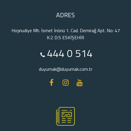
ADRES
Hoşnudiye Mh. İsmet İnönü 1. Cad. Demirağ Apt. No: 47
K:2 D:5 ESKİŞEHİR
444 0 514
duyumak@duyumak.com.tr