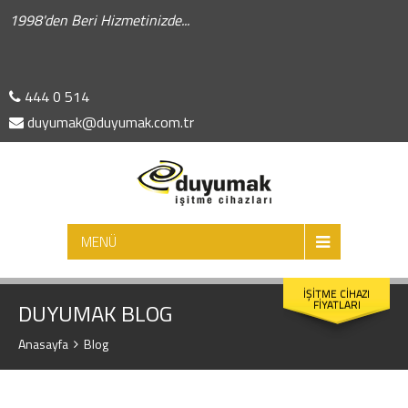
1998'den Beri Hizmetinizde...
444 0 514
duyumak@duyumak.com.tr
ARA
MENÜ
İŞİTME CİHAZI
FİYATLARI
DUYUMAK BLOG
Anasayfa
Blog