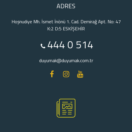
ADRES
Hoşnudiye Mh. İsmet İnönü 1. Cad. Demirağ Apt. No: 47
K:2 D:5 ESKİŞEHİR
444 0 514
duyumak@duyumak.com.tr