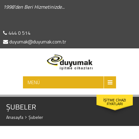
1998'den Beri Hizmetinizde...
444 0 514
duyumak@duyumak.com.tr
ARA
MENÜ
İŞİTME CİHAZI
FİYATLARI
ŞUBELER
Anasayfa
Şubeler