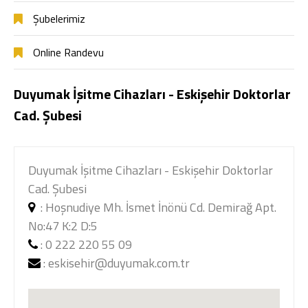
Şubelerimiz
Online Randevu
Duyumak İşitme Cihazları - Eskişehir Doktorlar
Cad. Şubesi
Duyumak İşitme Cihazları - Eskişehir Doktorlar
Cad. Şubesi
:
Hoşnudiye Mh. İsmet İnönü Cd. Demirağ Apt.
No:47 K:2 D:5
:
0 222 220 55 09
:
eskisehir@duyumak.com.tr