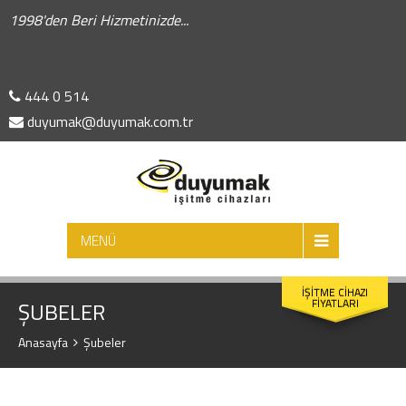
1998'den Beri Hizmetinizde...
444 0 514
duyumak@duyumak.com.tr
ARA
MENÜ
İŞİTME CİHAZI
FİYATLARI
ŞUBELER
Anasayfa
Şubeler