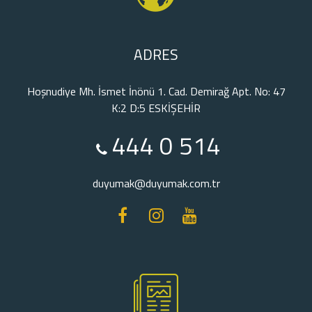
ADRES
Hoşnudiye Mh. İsmet İnönü 1. Cad. Demirağ Apt. No: 47
K:2 D:5 ESKİŞEHİR
444 0 514
duyumak@duyumak.com.tr