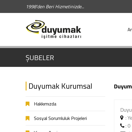
1998'den Beri Hizmetinizde...
Hızlı Arama:
A
ŞUBELER
Duyumak Kurumsal
Duyuma
Hakkımızda
Duyum
:
Ye
Sosyal Sorumluluk Projeleri
:
0