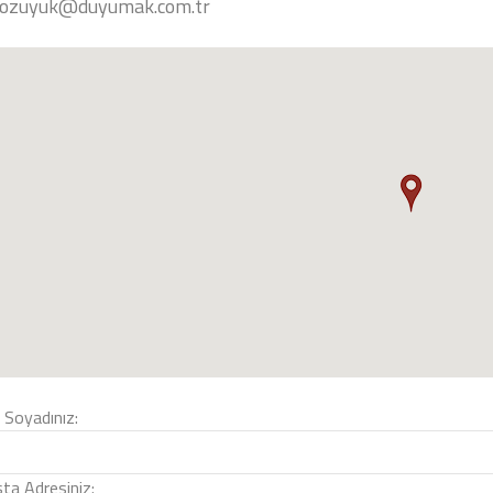
ozuyuk@duyumak.com.tr
 Soyadınız:
ta Adresiniz: