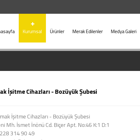
nasayfa
Kurumsal
Ürünler
Merak Edilenler
Medya Galeri
k İşitme Cihazları - Bozüyük Şubesi
ak İşitme Cihazları - Bozüyük Şubesi
ni Mh. İsmet İnönü Cd. Biçer Apt. No:46 K:1 D:1
 228 314 90 49