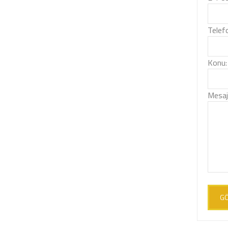
Telef
Konu:
Mesajı
G