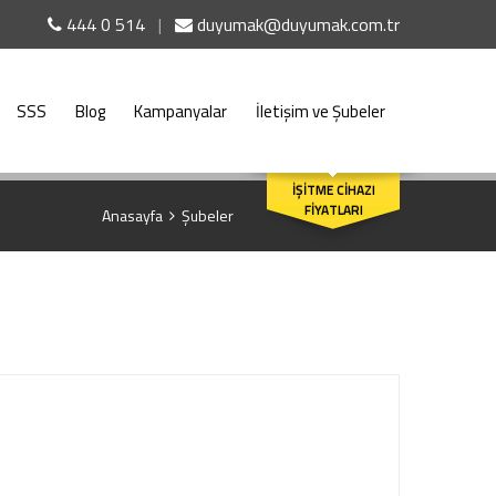
444 0 514
|
duyumak@duyumak.com.tr
SSS
Blog
Kampanyalar
İletişim ve Şubeler
ARA
İŞİTME CİHAZI
FİYATLARI
Anasayfa
Şubeler