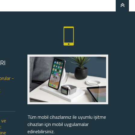
RI
orular -
k
Tüm mobil cihazlarınız ile uyumlu işitme
ı ve
cihazları için mobil uygulamalar
:
edinebilirsiniz.
ine