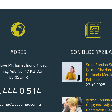
ADRES
SON BLOG YAZILA
Sıkça Sorulan S
diye Mh. İsmet İnönü 1. Cad.
İşitme Cihazları
mirağ Apt. No: 47 K:2 D:5
Hakkında Mera
ESKİŞEHİR
Edilenler
22.10.2025
444 0 514
İşitme Sorunlar
yumak@duyumak.com.tr
Duygusal Sağlık
Depresyon Risk