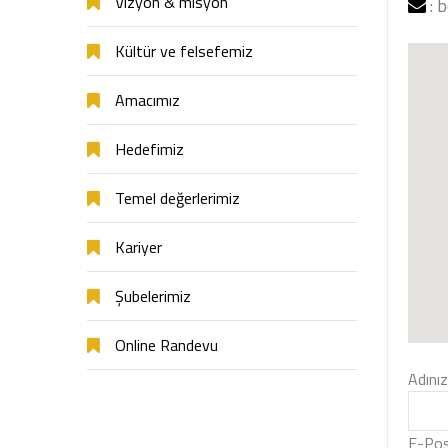
Vizyon & misyon
:
b
Kültür ve felsefemiz
Amacımız
Hedefimiz
Temel değerlerimiz
Kariyer
Şubelerimiz
Online Randevu
Adınız
E-Pos