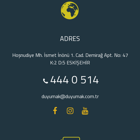
ADRES
Hoşnudiye Mh. İsmet İnönü 1. Cad. Demirağ Apt. No: 47
K:2 D:5 ESKİŞEHİR
444 0 514
duyumak@duyumak.com.tr