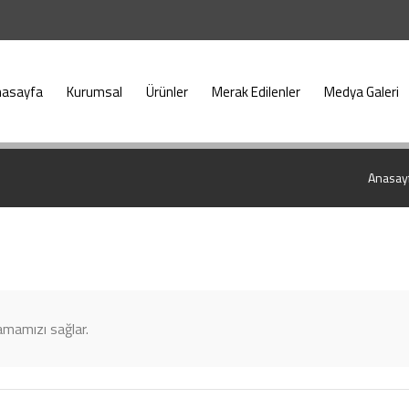
nasayfa
Kurumsal
Ürünler
Merak Edilenler
Medya Galeri
Anasay
lamamızı sağlar.