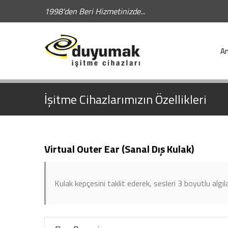
1998'den Beri Hizmetinizde...
Hızlı Arama:
A
İşitme Cihazlarımızın Özellikleri
Virtual Outer Ear (Sanal Dış Kulak)
Kulak kepçesini taklit ederek, sesleri 3 boyutlu algı