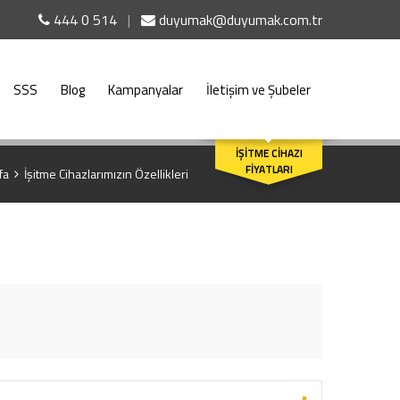
444 0 514
|
duyumak@duyumak.com.tr
SSS
Blog
Kampanyalar
İletişim ve Şubeler
ARA
İŞİTME CİHAZI
FİYATLARI
fa
İşitme Cihazlarımızın Özellikleri