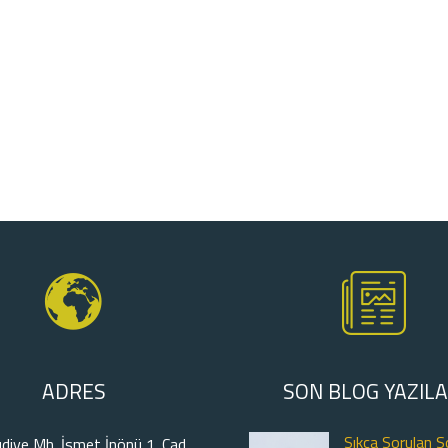
ADRES
SON BLOG YAZILA
Sıkça Sorulan S
diye Mh. İsmet İnönü 1. Cad.