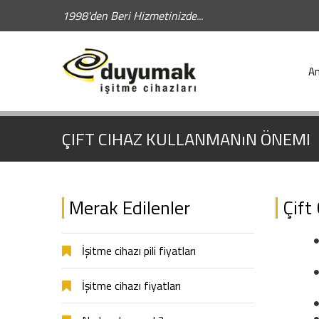
1998'den Beri Hizmetinizde...
Hızlı Arama:
A
ÇIFT CIHAZ KULLANMANıN ÖNEMI
Merak Edilenler
Çift
İşitme cihazı pili fiyatları
İşitme cihazı fiyatları