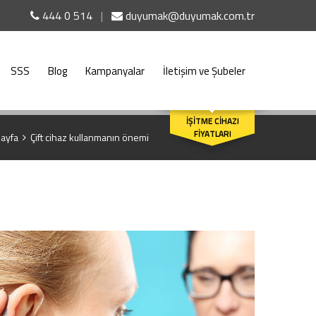
444 0 514
|
duyumak@duyumak.com.tr
SSS
Blog
Kampanyalar
İletişim ve Şubeler
ARA
İŞİTME CİHAZI
FİYATLARI
ayfa
Çift cihaz kullanmanın önemi