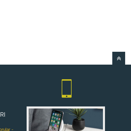
RI
orular -