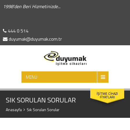
1998'den Beri Hizmetinizde...
444 0 514
duyumak@duyumak.com.tr
ARA
MENÜ
İŞİTME CİHAZI
FİYATLARI
SIK SORULAN SORULAR
Anasayfa
Sık Sorulan Sorular