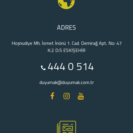
ADRES
Hoşnudiye Mh. İsmet İnönü 1. Cad. Demirağ Apt. No: 47
K:2 D:5 ESKİŞEHİR
444 0 514
duyumak@duyumak.com.tr