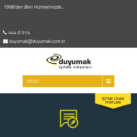
1998'den Beri Hizmetinizde...
444 0 514
duyumak@duyumak.com.tr
ARA
MENÜ
İŞİTME CİHAZI
FİYATLARI