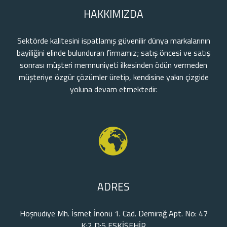
HAKKIMIZDA
Sektörde kalitesini ispatlamış güvenilir dünya markalarının
bayiliğini elinde bulunduran firmamız; satış öncesi ve satış
sonrası müşteri memnuniyeti ilkesinden ödün vermeden
müşteriye özgür çözümler üretip, kendisine yakın çizgide
yoluna devam etmektedir.
ADRES
Hoşnudiye Mh. İsmet İnönü 1. Cad. Demirağ Apt. No: 47
K:2 D:5 ESKİŞEHİR