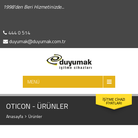
1998'den Beri Hizmetinizde...
444 0 514
duyumak@duyumak.com.tr
ARA
MENÜ
İŞİTME CİHAZI
FİYATLARI
OTICON - ÜRÜNLER
Anasayfa
Ürünler