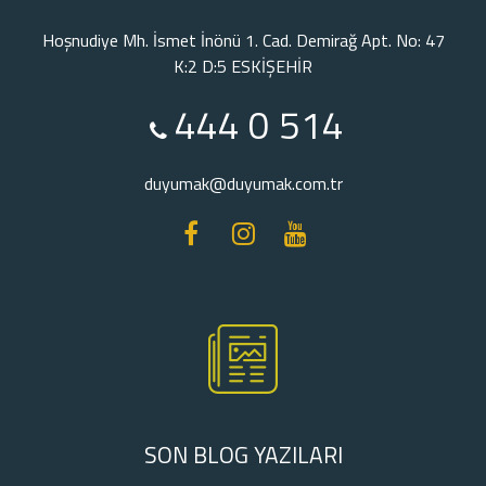
Hoşnudiye Mh. İsmet İnönü 1. Cad. Demirağ Apt. No: 47
K:2 D:5 ESKİŞEHİR
444 0 514
duyumak@duyumak.com.tr
SON BLOG YAZILARI