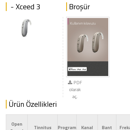
- Xceed 3
Broşür
PDF
olarak
aç.
Ürün Özellikleri
Open
Tinnitus
Program
Kanal
Bant
Frek