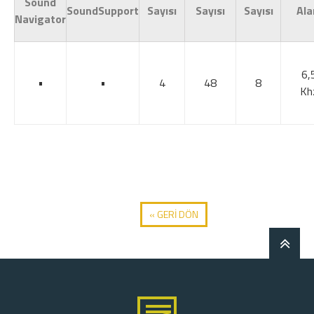
Sound
SoundSupport
Sayısı
Sayısı
Sayısı
Ala
Navigator
6,
•
•
4
48
8
Kh
« GERİ DÖN