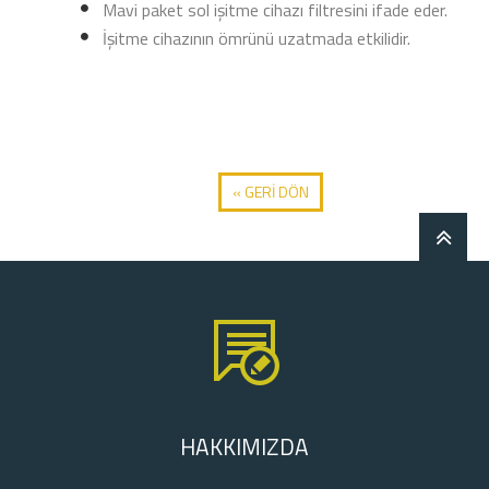
Mavi paket sol işitme cihazı filtresini ifade eder.
İşitme cihazının ömrünü uzatmada etkilidir.
« GERİ DÖN
HAKKIMIZDA