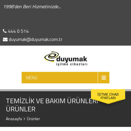
1998'den Beri Hizmetinizde...
444 0 514
duyumak@duyumak.com.tr
ARA
MENÜ
İŞİTME CİHAZI
FİYATLARI
TEMİZLİK VE BAKIM ÜRÜNLERİ -
ÜRÜNLER
Anasayfa
Ürünler