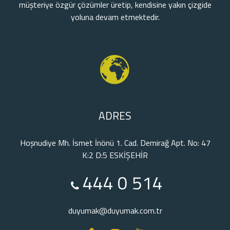
müşteriye özgür çözümler üretip, kendisine yakın çizgide
yoluna devam etmektedir.
ADRES
Hoşnudiye Mh. İsmet İnönü 1. Cad. Demirağ Apt. No: 47
K:2 D:5 ESKİŞEHİR
444 0 514
duyumak@duyumak.com.tr