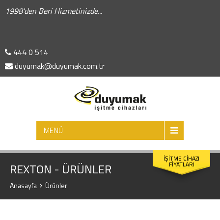
1998'den Beri Hizmetinizde...
444 0 514
duyumak@duyumak.com.tr
ARA
MENÜ
İŞİTME CİHAZI
FİYATLARI
REXTON - ÜRÜNLER
Anasayfa
Ürünler