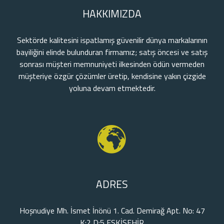
HAKKIMIZDA
Sektörde kalitesini ispatlamış güvenilir dünya markalarının
bayiliğini elinde bulunduran firmamız; satış öncesi ve satış
sonrası müşteri memnuniyeti ilkesinden ödün vermeden
müşteriye özgür çözümler üretip, kendisine yakın çizgide
yoluna devam etmektedir.
ADRES
Hoşnudiye Mh. İsmet İnönü 1. Cad. Demirağ Apt. No: 47
K:2 D:5 ESKİŞEHİR