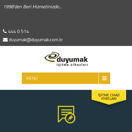
1998'den Beri Hizmetinizde...
444 0 514
duyumak@duyumak.com.tr
ARA
MENÜ
İŞİTME CİHAZI
FİYATLARI