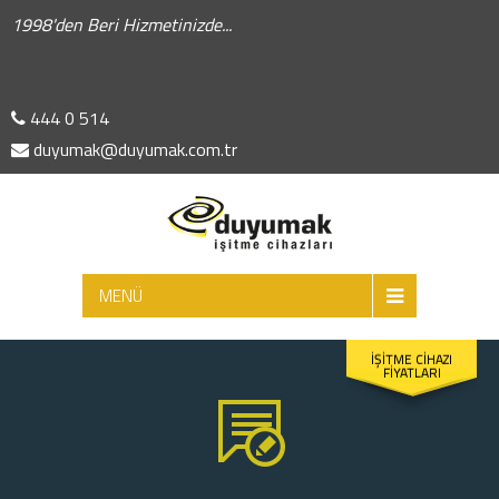
1998'den Beri Hizmetinizde...
444 0 514
duyumak@duyumak.com.tr
ARA
MENÜ
İŞİTME CİHAZI
FİYATLARI