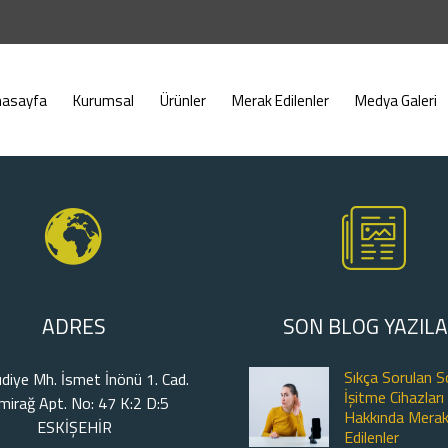
nasayfa
Kurumsal
Ürünler
Merak Edilenler
Medya Galeri
ADRES
SON BLOG YAZILA
Sıkça Sorulan S
diye Mh. İsmet İnönü 1. Cad.
İşitme Cihazları
mirağ Apt. No: 47 K:2 D:5
Hakkında Mera
ESKİŞEHİR
Edilenler