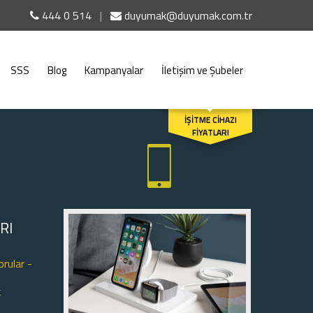
444 0 514
|
duyumak@duyumak.com.tr
SSS
Blog
Kampanyalar
İletişim ve Şubeler
ARA
İŞİTME CİHAZI
FİYATLARI
RI
orular -
k