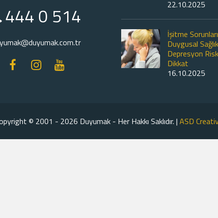
22.10.2025
444 0 514
İşitme Sorunlar
yumak@duyumak.com.tr
Duygusal Sağlık
Depresyon Risk
Dikkat
16.10.2025
opyright © 2001 - 2026 Duyumak - Her Hakkı Saklıdır. |
ASD Creati